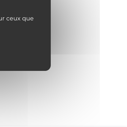
sur ceux que