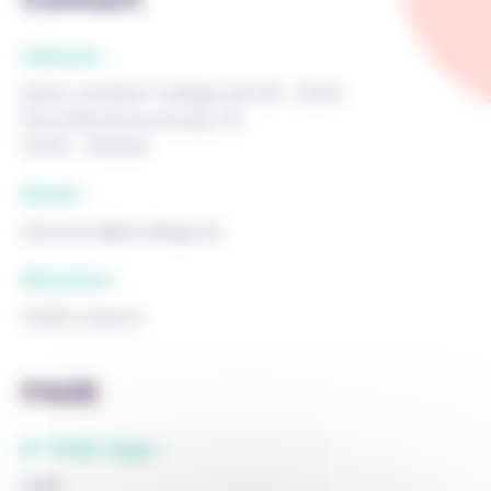
Adresse :
Saint-Lambert Collège D2-D3 - CEFA
Rue Elisa Dumonceau 75
4040 - Herstal
Email :
direction@slcollège.be
Direction :
Joëlle Liesens
FASE
N° FASE siège :
1898