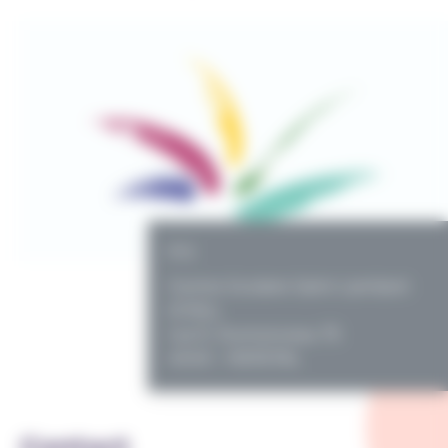
PO
Centre Scolaire Saint-Lambert
(CSSL)
rue E. Dumonceau 75
4040 - HERSTAL
Contact