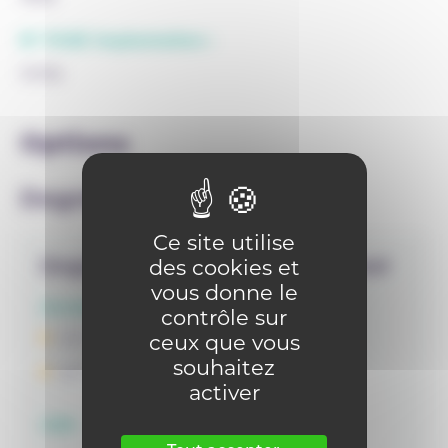
N° FASE implantation :
10196
Options
Degrés
Ce site utilise
Degrés qualifiant
Professionnel
des cookies et
vous donne le
Années d'études
contrôle sur
ceux que vous
5 P
souhaitez
6 P
activer
OBS