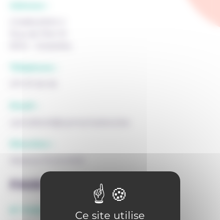
Adresse :
CHARLEROI V
Rue de l'Est 10
6041 - Gosselies
Téléphone :
071 37 20 05
Email :
cpmslibre5@cpmscharleroi.be
Direction :
Mélanie PLOUVIER
FASE
N° FASE siège :
Ce site utilise