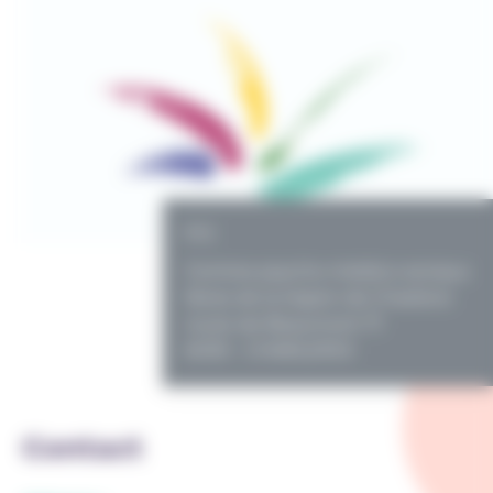
PO
Centres psycho-médico-sociaux
libres de la région de Charleroi
route de Beaumont 71
6030 - CHARLEROI
Contact