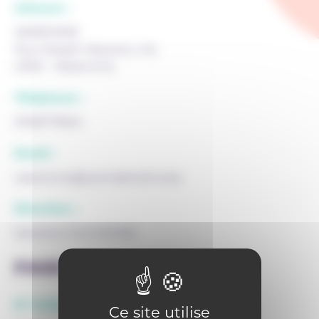
Adresse :
WAREMME
Rue Joseph Wauters, 41a
4300 - Waremme
Téléphone :
019/67.78.64
Email :
waremme@cpmslibreshw.be
Direction :
Sandrine DUCHESNE
FASE
N° FASE siège :
Ce site utilise