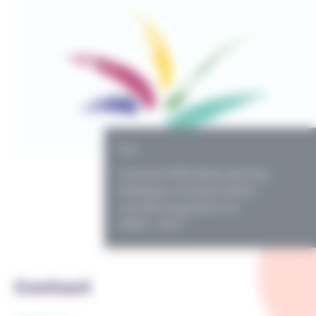
PO
Centres PMS libres de Huy-
Hesbaye-Condroz (HHC)
rue des Augustins 44
4500 - HUY
Contact