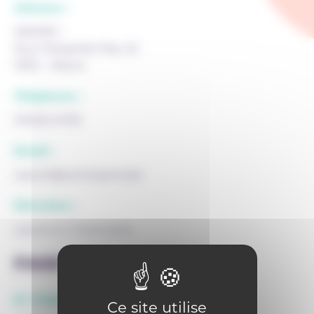
Adresse :
WAVRE I
Rue Théophile Piat, 22
1300 - Wavre
Téléphone :
010/22.47.09
Email :
wavre1@centrepms.be
Direction :
Laurence Chantraine
FASE
N° FASE siège :
Ce site utilise