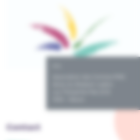
PO
Association des Centres PMS
libres du Brabant wallon
rue Théophile Piat 22 B
1300 - Wavre
Contact