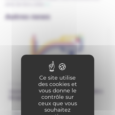
série de liens utiles
ici
.
Autres news
Ce site utilise
des cookies et
12 septembre 2025
vous donne le
Journée Virage numérique le 7 avril 2026 à
contrôle sur
Bouge : SAVE THE DATE
ceux que vous
souhaitez
Numérique