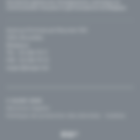
Secrétariat général de l'Enseignement catholique en
communautés française et germanophone de Belgique
Avenue Emmanuel Mounier 100
1200, Bruxelles
Belgique
TEL :
02 256 70 11
FAX : 02 256 70 12
segec@segec.be
© SeGEC 2026
Mentions légales
Politique de protection des données
Cookies