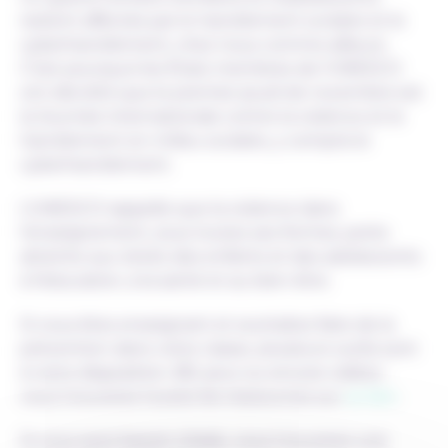
restent affectés par le harcèlement scolaire et le
cyberharcèlement, chez nous comme ailleurs.
C’est pourquoi les États membres de l’UNESCO
ont décrété que le premier jeudi de novembre est
la Journée internationale contre la violence et le
harcèlement en milieu scolaire, y compris le
cyberharcèlement.
L’UNESCO rappelle que la violence dans
l’enseignement, sous toutes ses formes, porte
atteinte aux droits des enfants et des adolescents
à l’éducation, à la santé et au bien-être.
Si vous êtes enseignant et souhaitez faire de la
prévention dans votre classe, plusieurs outils sont
à votre disposition. BD, jeux ou encore vidéos :
vous trouverez toutes les ressources sur
ce lien
.
Si vous avez besoin d’aide, vous trouverez une