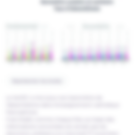
Représenter les écoles
Le SeGEC a mis à jour son baromètre de
l’absentéisme dans l’enseignement catholique
francophone.
Il est établi, comme chaque fois, sur base des
informations remontées du terrain par les
directions, arrêtées à ce mercredi 17 novembre.