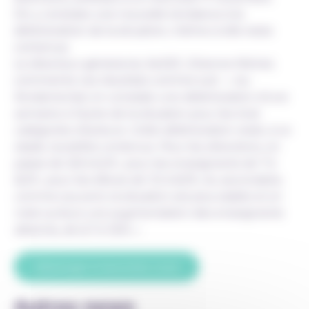
On y constate une nouvelle tendance à la
détérioration de la situation, même si elle reste
contenue.
Le directeur général du SeGEC, Etienne Michel,
commente ces résultats comme suit :
« Au
fondamental, on constate une détérioration d’une
semaine à l’autre de la situation pour les trois
catégories d’acteurs. Cette détérioration reste, à ce
stade, toutefois contenue. Pour les directions, on
passe de 3,8 à 6,2% ; pour les enseignants de 7 à
8,2% ; pour les élèves de 7,2 à 8,3%. Au secondaire,
comme souvent, la situation est plus stable et on
note surtout une augmentation des enseignants
absents, de 6,7 à 7,6%. »
Télécharger le baromètre Covid
Autres news