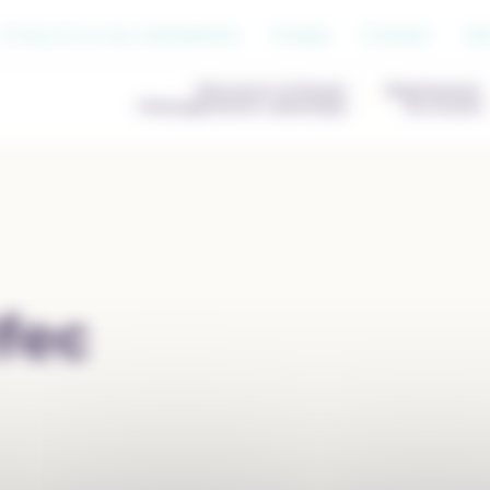
S’inscrire à nos newsletters
Presse
Contact
Jo
Découvrir & Penser
Représenter
l’Enseignement catholique
les écoles
fec