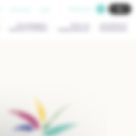
Recherche
b
Extranet
Aide
Accompagner,
Gérer un
Actualités &
Outiller & Former
établissement
Evenements