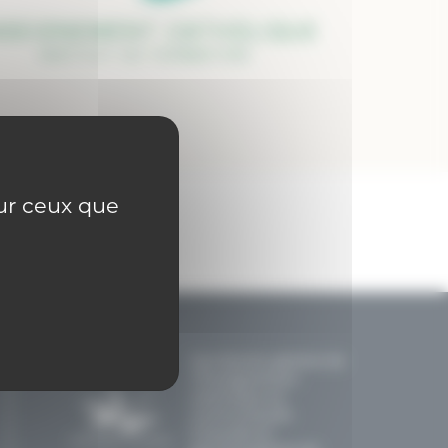
sur ceux que
Secrétariat général de
l'Enseignement
catholique en
communautés
française et