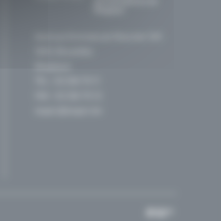
germanophone de
Belgique
Avenue Emmanuel Mounier 100
1200, Bruxelles
Belgique
TEL :
02 256 70 11
FAX : 02 256 70 12
segec@segec.be