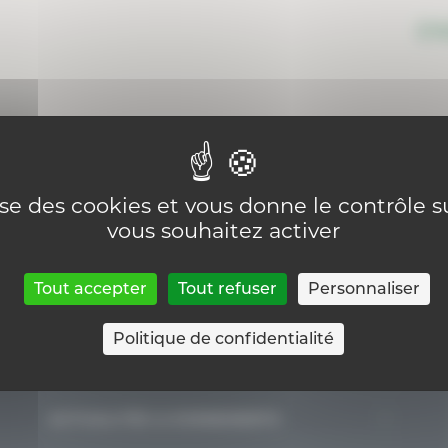
lise des cookies et vous donne le contrôle 
vous souhaitez activer
Tout accepter
Tout refuser
Personnaliser
Politique de confidentialité
GÉRER UN ÉTABLISSEMENT
Organisation d’un établissement, centre
ACTUALITÉS & EVENEMENTS
PMS ou internat