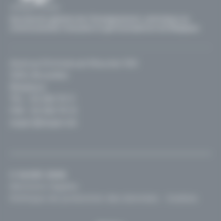
Secrétariat général de l'Enseignement catholique en
communautés française et germanophone de Belgique
Avenue Emmanuel Mounier 100
1200, Bruxelles
Belgique
TEL :
02 256 70 11
FAX : 02 256 70 12
segec@segec.be
© SeGEC 2026
Mentions légales
Politique de protection des données
Cookies