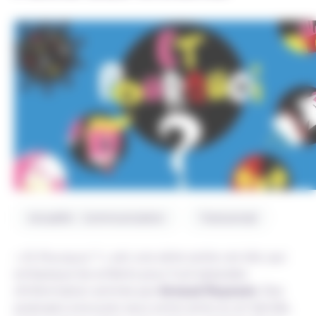
Actualité - Communication
Transversal
« Et Pourquoi ? »,
est une série sortie cet été, qui
embarque les enfants pour huit épisodes
d’information animés par
Arnaud Ruyssen
. Des
podcasts à écouter seul, entre amis ou en famille,