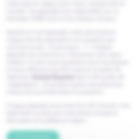
mais aussi en classe, pour mieux comprendre le
monde ! Les épisodes sont disponibles sur La
Première, RTBF Auvio et les réseaux sociaux.
Décliné en huit épisodes, cette série tente à
chaque fois de répondre à une question qui
commence par
« Et pourquoi… ? »
Chaque
épisode est construit en interaction avec deux
enfants. Ce sont leurs questions, leurs remarques
et leurs réflexions qui font avancer la quête de
réponses.
Arnaud Ruyssen
sert ici de guide, de
vulgarisateur… et pousse la porte de personnes
ressources qui éclaircissent la question.
Chaque épisode dure entre 15 et 20 minutes. Une
belle boîte à outils pour permettre ensuite la
discussion et le débat en classe !
Voir les épisodes