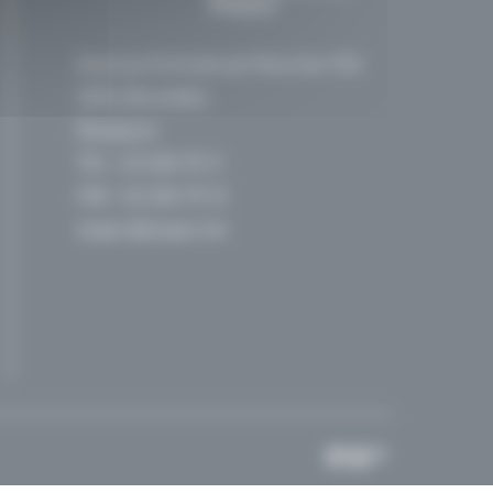
Belgique
Avenue Emmanuel Mounier 100
1200, Bruxelles
Belgique
TEL :
02 256 70 11
FAX : 02 256 70 12
segec@segec.be