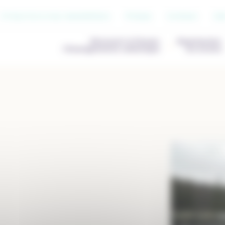
S’inscrire à nos newsletters
Presse
Contact
Jo
Découvrir & Penser
Représenter
l’Enseignement catholique
les écoles