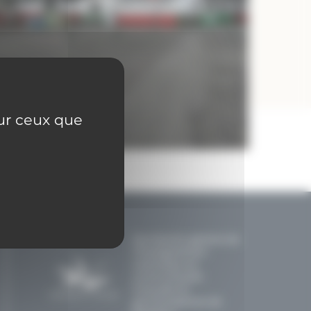
sur ceux que
Secrétariat général de
l'Enseignement
catholique en
communautés
française et
germanophone de