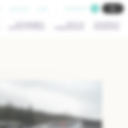
Recherche
b
Extranet
Aide
Accompagner,
Gérer un
Actualités &
Outiller & Former
établissement
Evenements