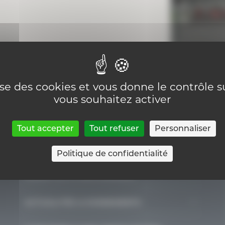
lise des cookies et vous donne le contrôle 
vous souhaitez activer
Tout accepter
Tout refuser
Personnaliser
Politique de confidentialité
GÉRER UN ÉTABLISSEMENT
Organisation d’un établissement, centre
ACTUALITÉS & EVENEMENTS
PMS ou internat
Actualités
Pouvoir Organisateur