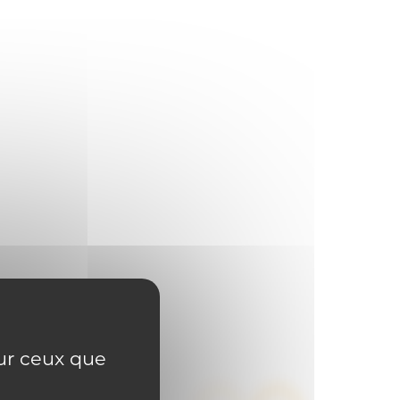
sur ceux que