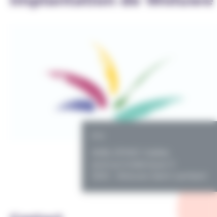
PO
ASBL EPHEC Galilée
avenue K.Adenauer 3
1200 - Woluwe-Saint-Lambert