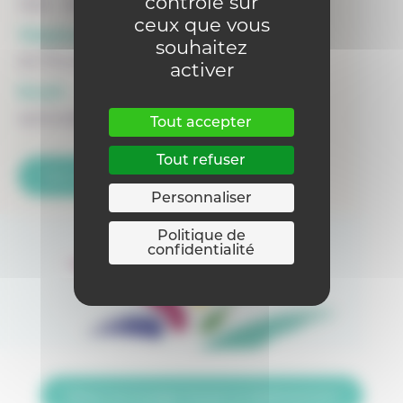
contrôle sur
1200 - Woluwe-Saint-Lambert
ceux que vous
Téléphone :
souhaitez
02 772 65 75
activer
Email :
ephec@ephec.be
Tout accepter
Tout refuser
Voir la fiche du siège
Personnaliser
Politique de
confidentialité
Retour sur la page Trouver un établissement