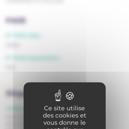
HAVRENNE Emmanuelle
FASE
N° FASE siège :
22005
N° FASE implantation :
9116
Siège
Ce site utilise
Adresse :
des cookies et
Haute Ecole Ephec
vous donne le
Avenue Konrad Adenauer 3