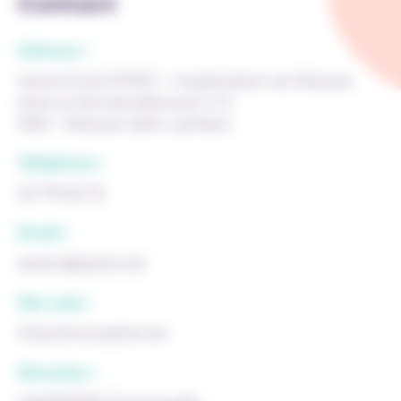
Contact
Adresse :
Haute École EPHEC - Implantation de Woluwe
Avenue Konrad Adenauer n°3
1200 - Woluwe-Saint-Lambert
Téléphone :
02 772 65 75
Email :
ephec@ephec.be
Site web :
http://www.ephec.be
Direction :