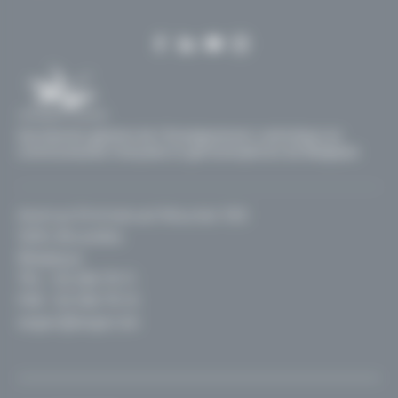
RGPD
Secrétariat général de l'Enseignement catholique en
communautés française et germanophone de Belgique
Avenue Emmanuel Mounier 100
1200, Bruxelles
Belgique
TEL :
02 256 70 11
FAX : 02 256 70 12
segec@segec.be