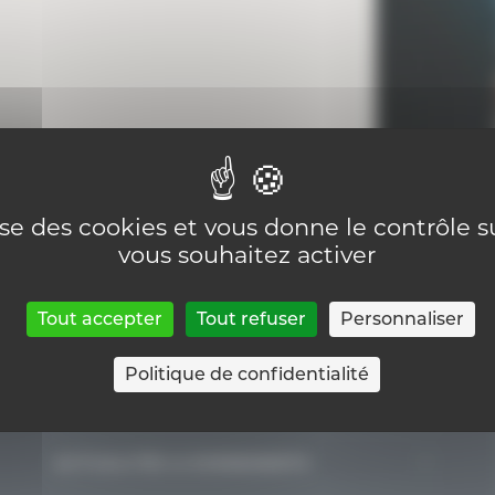
lise des cookies et vous donne le contrôle 
vous souhaitez activer
Tout accepter
Tout refuser
Personnaliser
Politique de confidentialité
GÉRER UN ÉTABLISSEMENT
Organisation d’un établissement, centre
ACTUALITÉS & EVENEMENTS
PMS ou internat