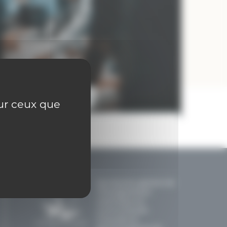
sur ceux que
Secrétariat général de
l'Enseignement
catholique en
communautés
française et