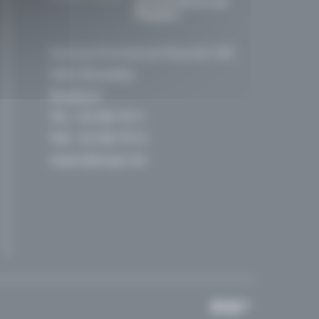
germanophone de
Belgique
Avenue Emmanuel Mounier 100
1200, Bruxelles
Belgique
TEL :
02 256 70 11
FAX : 02 256 70 12
segec@segec.be