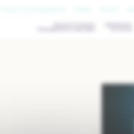
S’inscrire à nos newsletters
Presse
Contact
Jo
Découvrir & Penser
Représenter
l’Enseignement catholique
les écoles