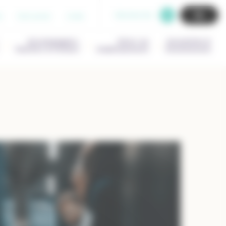
Recherche
b
Extranet
Aide
Accompagner,
Gérer un
Actualités &
Outiller & Former
établissement
Evenements