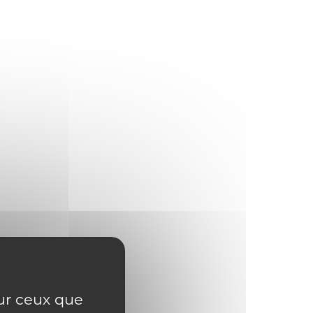
sur ceux que