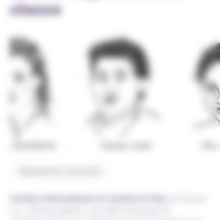
classe
Représenter les écoles
Caritas international et Justice & Paix
ont lancé
un « serious game » qui aide à évoquer la