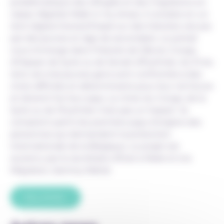
problématique des réfugiés et des migrations en
classe. Baptisé Walk in my shoes, il consiste en un
récit digital interactif basé sur des histoires vécues
par des jeunes en âge de secondaire. Le portail
vous immerge dans l’histoire de Sifa du Congo,
d’Hassan de Syrie ou de Senait d’Érythrée. Au fil du
récit, les trois jeunes gens sont confrontés à des
choix difficiles et déterminants pour leur vie future
et doivent fuir leur pays. Le choix du Congo, de la
Syrie ou de l’Erythrée n’est pas un hasard : ils
comptent parmi les premiers pays d’origine des
personnes qui demandent la protection
internationale de la Belgique. Le projet est
soutenu par le secrétaire d’Etat à l’Asile et à la
Migration, Sammy Mahdi.
Plus d’infos