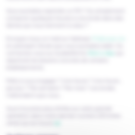
Vous souhaitez rejoindre un PO ? Ou simplement
consacrer quelques heures à une école dans des
tâches qui vous tiennent à cœur ?
Envoyez-nous un mail sur l’adresse
PO@segec.be
en précisant l’école que vous souhaitez aider. Ou
connectez-vous sur la plateforme
Give a day
qui
répertorie les besoins concrets de certains
établissements.
Prêts à vous engager ? Une heure ? Une heure…
par jour ? Par semaine ? Par mois ? Les écoles
n’attendent que vous…
Vous trouverez plus d’infos sur cette grande
opération dans notre dernier numéro d’Entrées
Libres qui se trouve
ici