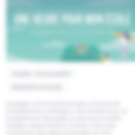
Actualité - Communication
Représenter les écoles
S’engager comme bénévole dans une école de
l’enseignement catholique, c’est s’investir pour un
enseignement de qualité, au sein d’une société
solidaire, respectueuse et ouverte. C’est aussi
transmettre des valeurs auxquelles on croit.