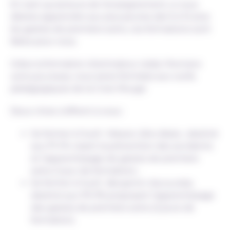
En tant qu’acteurs de l’enseignement, si vous
désirez apprendre aux plus jeunes (de 6 à 12 ans)
les gestes de premiers soins, ces formations sont
faites pour vous.
Grâce la formation d’animateur-relais
Premiers
soins jeunesse
, vous serez formé(e) aux outils
pédagogiques de la Croix-Rouge.
Deux choix s’offrent à vous :
Se former à l’outil
Mission Zéro Bobo
, destiné
aux P1-P4 visant la prévention des accidents
et l’apprentissage de gestes de premiers
soins (1 jour de formation) ;
Se former à l’outil
Benjamin-Secouriste
,
destiné aux P5-P6 proposant l’apprentissage
des gestes de premiers soins (2 jours de
formation).