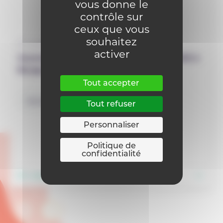
vous donne le
contrôle sur
ceux que vous
souhaitez
12 septembre 2025
activer
Journée Virage numérique le 7 avril 2026 à
Bouge : SAVE THE DATE
Tout accepter
Numérique
Tout refuser
Personnaliser
Politique de
confidentialité
En savoir plus