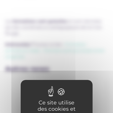
Les
formations sont gratuites
et sont données
par des coordinateurs pédagogiques de la Croix-
Rouge.
Intéressé(e) ?
Suivez ce lien :
Formation
animateurs relais – Premiers soins jeunesse (croix-
rouge.be)
Autres news
Ce site utilise
des cookies et