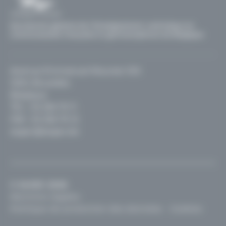
Secrétariat général de l'Enseignement catholique en
communautés française et germanophone de Belgique
Avenue Emmanuel Mounier 100
1200, Bruxelles
Belgique
TEL :
02 256 70 11
FAX : 02 256 70 12
segec@segec.be
© SeGEC 2026
Mentions légales
Politique de protection des données
Cookies