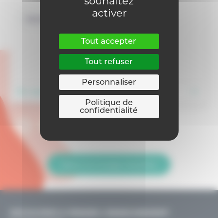
souhaitez
activer
Numérique
Tout accepter
Tout refuser
Personnaliser
En savoir plus
Politique de
confidentialité
Retour sur la page Actualités
DÉCOUVRIR & PENSER L’ENSEIGNEMENT