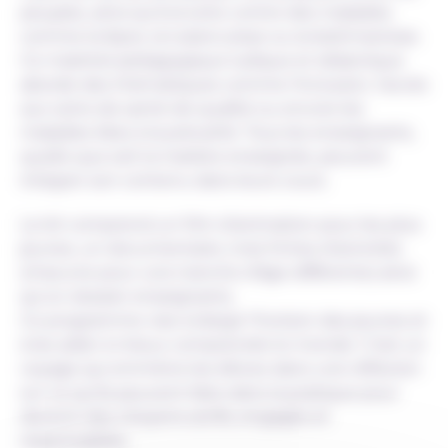
peuples, ainsi qu’à la lutte contre des maladies
comme la lèpre, la tuberculose ou la leishmaniose.
Ce matériel pédagogique ludique et didactique
aborde des thématiques comme l’inclusion, l’accès
aux soins de santé de qualité ou encore les
maladies liées à la précarité. Tous les enseignants,
quelle que soit la matière enseignée, peuvent
intégrer son contenu dans leurs cours.
Le kit comprend un film d’animation pour les plus
jeunes, un documentaire, trois fiches d’activités
(chacune pour une tranche d’âge différente) ainsi
qu’un dossier enseignants.
Ce programme vise à élargir l’horizon des jeunes et
à les aider à mieux comprendre le monde. C’est un
voyage qui emmène les élèves dans une réflexion
sur ce qu’ils peuvent faire dans la pratique pour
devenir des citoyens actifs, engagés et
responsables.