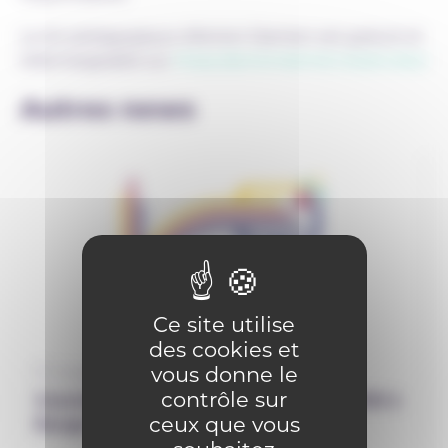
Le kit pédagogique d’Action Damien est gratuit et
téléchargeable sur
https://actiondamien.be/ecoles/
.
Autres news
Ce site utilise
des cookies et
vous donne le
12 septembre 2025
contrôle sur
Journée Virage numérique le 7 avril 2026 à
ceux que vous
Bouge : SAVE THE DATE