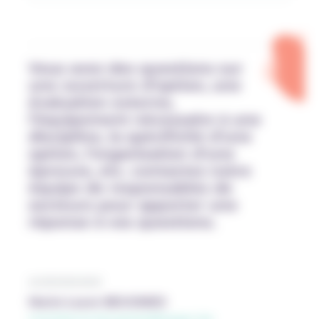
Vous avez des questions sur
une ouverture d’option, une
évaluation externe,
l’équipement nécessaire à une
discipline, la spécificité d’une
option, l’organisation d’une
épreuve, etc. contactez notre
équipe de responsables de
secteurs pour apporter une
réponse à vos questions.
AGRONOMIE
Marie-Laure BEUGNIES