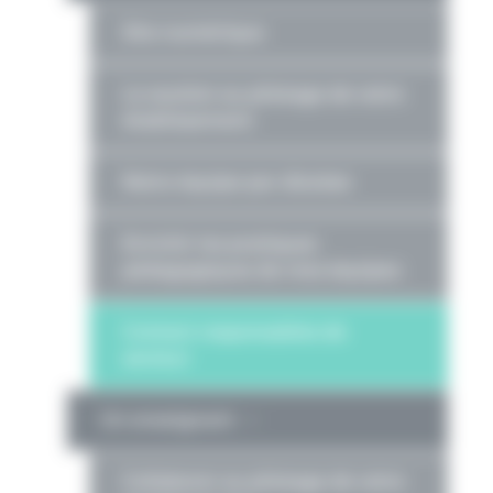
Site numérique
Le soutien au pilotage de votre
établissement
Notre équipe par diocèse
Enrichir les pratiques
pédagogiques de mes équipes
Contact responsables de
secteur
Un enseignant
Collaborer au pilotage de votre