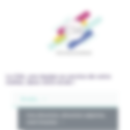
La CSA, une équipe au service de votre
métier, dans votre école !
Je suis…
Une direction, direction adjointe,
chef d’atelier