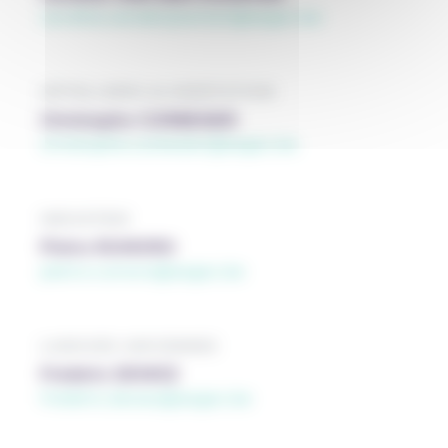
caroline.vanderpoorten@segec.be
HÔTELLERIE-ALIMENTATION
Christophe CORBESIER
christophe.corbesier@segec.be
INDUSTRIE
Pietro RUMORO
pietro.rumoro@segec.be
LANGUES ANCIENNES
Frédéric DEWEZ
frédéric.dewez@segec.be