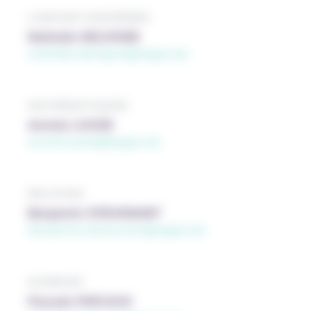
LANGUES MODERNES
Nathalie DELVIGNE
nathalie.delvigne@segec.be
MATHÉMATIQUES
Annick LOOZE
annick.looze@segec.be
RELIGION
Benjamin STIEVENART
benjamin.stievenart@segec.be
SCIENCES
Pascale PAPLEUX