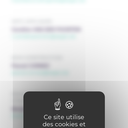
marielaure.beugnies@segec.be
ARTS APPLIQUÉS
Caroline VAN DER POORTEN
c.vanderpoorten@segec.be
BOIS-CONSTRUCTION
Pascal CORNEZ
pascal.cornez@segec.be
EDUCATION À LA PHILOSOPHIE ET
CITOYENNETÉ
Benjamin STIEVENART
benjamin.stievenart@segec.be
Ce site utilise
des cookies et