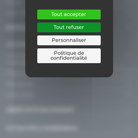
Penser
Pastorale scolaire
Nos rencontres
Liens utiles
Tout accepter
Congrès
Le modèle d’organisation
Ressources Documentaires
Trouver un établissement
Tout refuser
Universités d’été
REPRÉSENTER LES ÉCOLES
En chiffres
Trouver un internat
Journées d’étude
Mission de représentation
Personnaliser
Les niveaux d’enseignement
Trouver un centre PMS
ACCOMPAGNER, OUTILLER & FORMER
Fondamental
S’engager dans une ASBL P.O.
Enseignement spécialisé
Trouver un CEFA
Politique de
Accompagnement pédagogique &
confidentialité
Secondaire
Fondamental
Etudier dans l’enseignement catholique
méthodologique
Le centre psycho-médico-social
Fondamental
Supérieur
Secondaire
Programmes et outils
Les internats
CSA – Secondaire
Fondamental
Enseignement pour adultes
Formations
Le SeGEC
Supérieur
Secondaire
Enseignants
Liens utiles
En communauté germanophone
Enseignement pour adultes
Alternance
Personnels PMS
Approche par discipline, secteur & domaine
Les Comités Diocésains de l’Enseignement
GÉRER UN ÉTABLISSEMENT
centre PMS
Spécialisé
Personnels : Enseignement pour adultes
Recherches thématiques
Catholique (CoDIEC)
Organisation d’un établissement, centre PMS ou
Enseignement pour adultes
Directions & Cadres
ACTUALITÉS & EVENEMENTS
internat
Appel d’offres