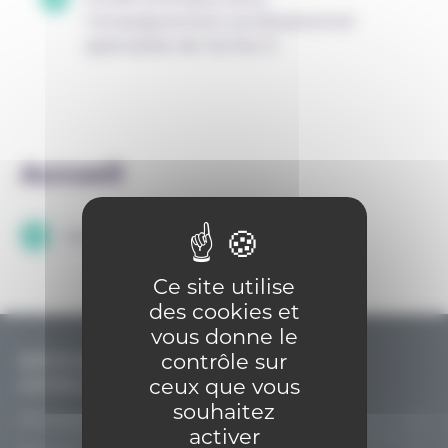
l’enseignement professionnel
spécialisé de forme 3
Accueil
Services aux personnes
Ce site utilise
des cookies et
vous donne le
contrôle sur
DÉCOUVRIR & PENSER L’ENSEIGNEMENT
ceux que vous
CATHOLIQUE
souhaitez
Découvrir
activer
Le projet