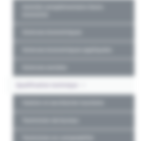
Activité complémentaire Socio-
économie
Sciences économiques
Sciences économiques appliquées
Sciences sociales
Qualification technique
Gestion et secrétariat-tourisme
Technicien de bureau
Technicien en comptabilité