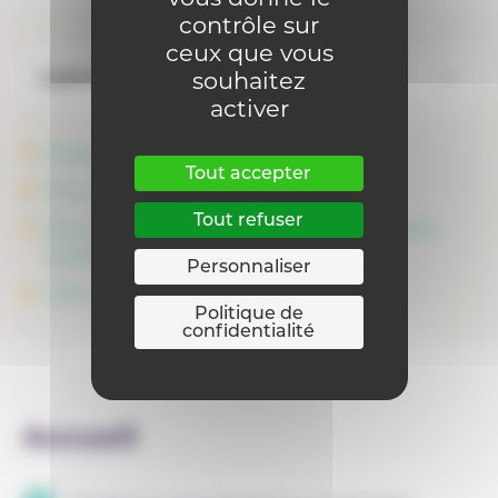
contrôle sur
ceux que vous
souhaitez
Cadre légal
activer
Programme de vente – D2
Tout accepter
Pour être conforme
Tout refuser
Document d’intentions pédagogiques (Dip)
Qualifiant
Personnaliser
Liste du matériel nécessaire
Politique de
confidentialité
Accueil