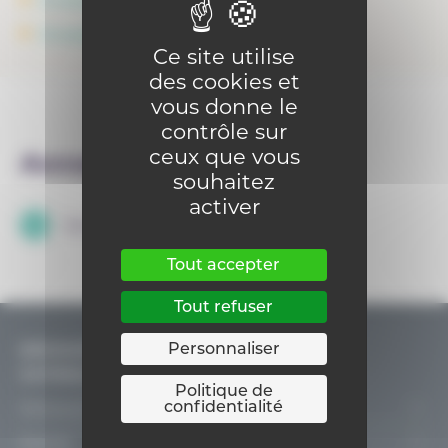
Enseignement ordinaire en TQ
Enseignement ordinaire en P
Ce site utilise
des cookies et
vous donne le
contrôle sur
ceux que vous
Accueil
souhaitez
activer
Services aux personnes
Tout accepter
Tout refuser
Personnaliser
DÉCOUVRIR & PENSER L’ENSEIGNEMENT
CATHOLIQUE
Politique de
confidentialité
Découvrir
Le projet
Penser