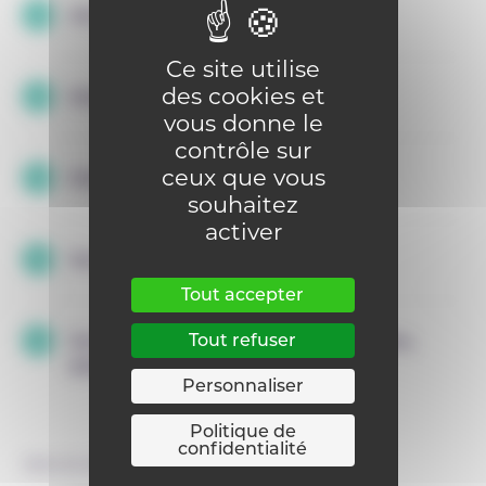
Arts appliqués
Ce site utilise
des cookies et
Education par la technologie
vous donne le
contrôle sur
ceux que vous
Education physique
souhaitez
activer
Sciences
Tout accepter
Tout refuser
Sciences humaines : histoire, géo,
EDM
Personnaliser
Politique de
confidentialité
Vers le site de
L
angues
M
odernes (
LM
)