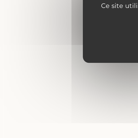
Ce site uti