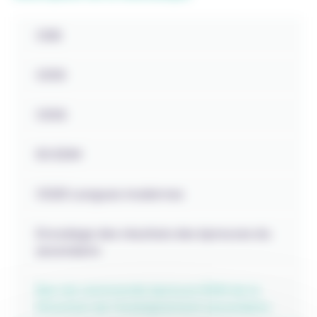
CEB
CE1D
CESS
ES EDM
CE2D Langues modernes
Encodage des résultats des épreuves du
secondaire
Bon de commande épreuve EDM de la
Direction de l’enseignement secondaire