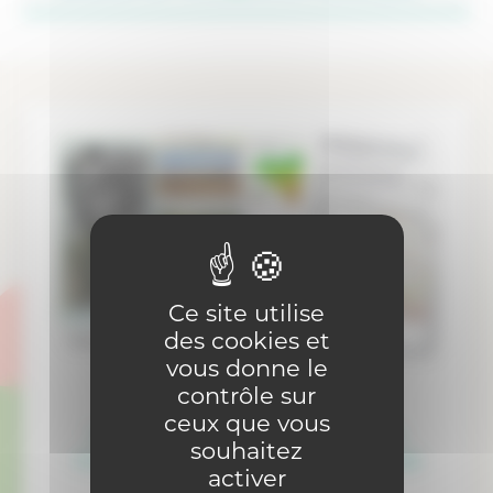
Ce site utilise
des cookies et
vous donne le
ÉPREUVE EDM
contrôle sur
ceux que vous
Inscription à l’épreuve Direction de
souhaitez
l’Enseignement Secondaire EDM 2026
activer