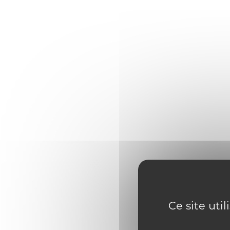
Ce site uti