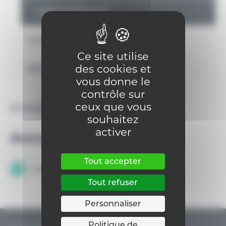
L’agir collaboratif
Liens utiles
Ce site utilise
des cookies et
Agenda
vous donne le
contrôle sur
ceux que vous
🚧
Contenu disponible prochainement
souhaitez
activer
Accueil
Tout accepter
Mathématiques
Tout refuser
Personnaliser
Politique de